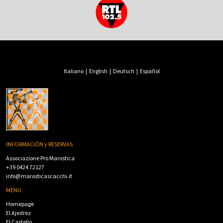
Italiano
|
English
|
Deutsch
|
Español
INFORMACIÓN y RESERVAS
Associazione Pro Marostica
+39 0424 72127
info@marosticascacchi.it
MENU
Homepage
El Ajedrez
El Castello