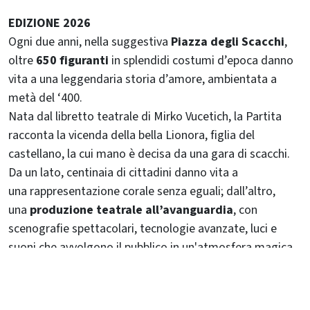
EDIZIONE 2026
Ogni due anni, nella suggestiva
Piazza degli Scacchi
,
oltre
650 figuranti
in splendidi costumi d’epoca danno
vita a una leggendaria storia d’amore, ambientata a
metà del ‘400.
Nata dal libretto teatrale di Mirko Vucetich, la Partita
racconta la vicenda della bella Lionora, figlia del
castellano, la cui mano è decisa da una gara di scacchi.
Da un lato, centinaia di cittadini danno vita a
una rappresentazione corale senza eguali; dall’altro,
una
produzione teatrale all’avanguardia
, con
scenografie spettacolari, tecnologie avanzate, luci e
suoni che avvolgono il pubblico in un'atmosfera magica.
Nello scenario delle mura cittadine, con il Castello
Inferiore a fare da fondale, un grande anfiteatro
con
3600 posti numerati
ospita il pubblico per quattro