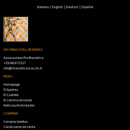
Italiano
|
English
|
Deutsch
|
Español
INFORMACIÓN y RESERVAS
Associazione Pro Marostica
+39 0424 72127
info@marosticascacchi.it
MENU
Homepage
El Ajedrez
El Castello
El camino de ronda
Noticias/Actividades
COMPRAR
Comprar boletos
Condiciones de venta