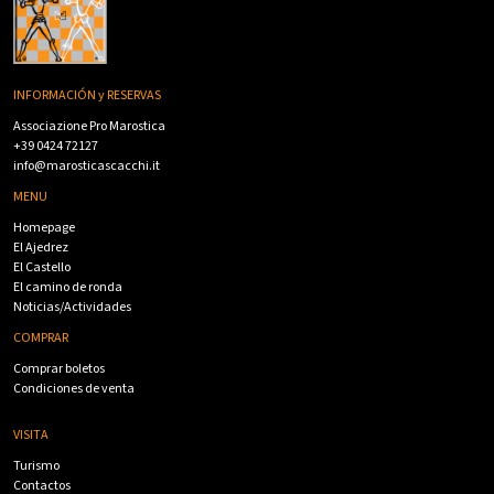
INFORMACIÓN y RESERVAS
Associazione Pro Marostica
+39 0424 72127
info@marosticascacchi.it
MENU
Homepage
El Ajedrez
El Castello
El camino de ronda
Noticias/Actividades
COMPRAR
Comprar boletos
Condiciones de venta
VISITA
Turismo
Contactos