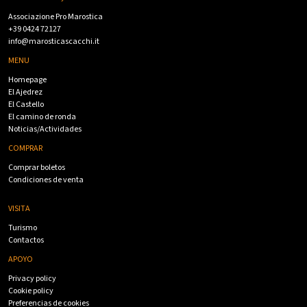
Associazione Pro Marostica
+39 0424 72127
info@marosticascacchi.it
MENU
Homepage
El Ajedrez
El Castello
El camino de ronda
Noticias/Actividades
COMPRAR
Comprar boletos
Condiciones de venta
VISITA
Turismo
Contactos
APOYO
Privacy policy
Cookie policy
Preferencias de cookies