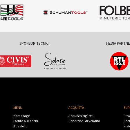
SPONSOR TECNICI
MEDIA PARTN
MENU
ACQUISTA
SUP
Homepage
Acquista biglietti
Priv
Partita a scacchi
Condizioni di vendita
Cook
Il castello
Pref