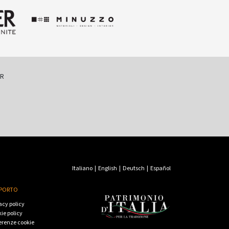
ER
Italiano
|
English
|
Deutsch
|
Español
PORTO
acy policy
ie policy
erenze cookie