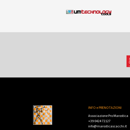
INFO e PRENOTAZIONI
Associazione Pro Marostica
+39 0424 72127
info@marosticascacchi.it