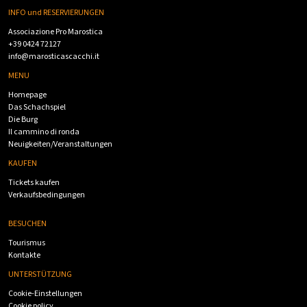
INFO und RESERVIERUNGEN
Associazione Pro Marostica
+39 0424 72127
info@marosticascacchi.it
MENU
Homepage
Das Schachspiel
Die Burg
Il cammino di ronda
Neuigkeiten/Veranstaltungen
KAUFEN
Tickets kaufen
Verkaufsbedingungen
BESUCHEN
Tourismus
Kontakte
UNTERSTÜTZUNG
Cookie-Einstellungen
Cookie policy