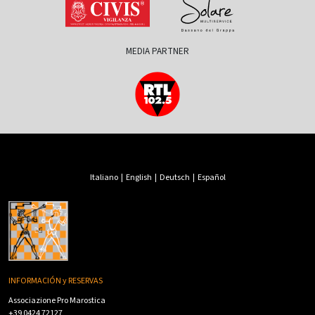
MEDIA PARTNER
Italiano
|
English
|
Deutsch
|
Español
INFORMACIÓN y RESERVAS
Associazione Pro Marostica
+39 0424 72127