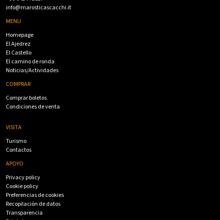
info@marosticascacchi.it
MENU
Homepage
El Ajedrez
El Castello
El camino de ronda
Noticias/Actividades
COMPRAR
Comprar boletos
Condiciones de venta
VISITA
Turismo
Contactos
APOYO
Privacy policy
Cookie policy
Preferencias de cookies
Recopilación de datos
Transparencia