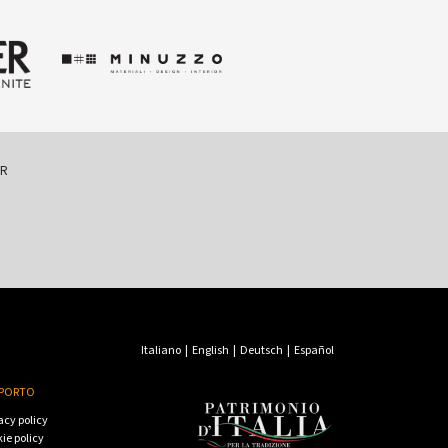
ER
Italiano
|
English
|
Deutsch
|
Español
PORTO
acy policy
ie policy