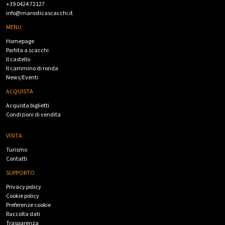
+39 0424 72127
info@marosticascacchi.it
MENU
Homepage
Partita a scacchi
Il castello
Il cammino di ronda
News/Eventi
ACQUISTA
Acquista biglietti
Condizioni di vendita
VISITA
Turismo
Contatti
SUPPORTO
Privacy policy
Cookie policy
Preferenze cookie
Raccolta dati
Trasparenza