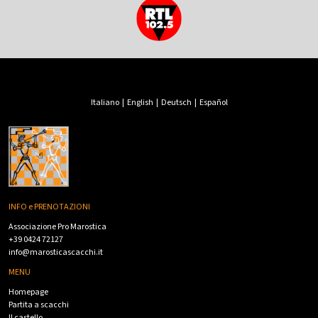
Italiano
|
English
|
Deutsch
|
Español
INFO e PRENOTAZIONI
Associazione Pro Marostica
+39 0424 72127
info@marosticascacchi.it
MENU
Homepage
Partita a scacchi
Il castello