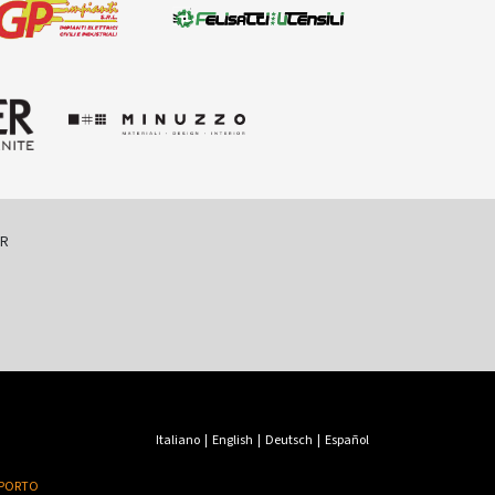
ER
Italiano
|
English
|
Deutsch
|
Español
PORTO