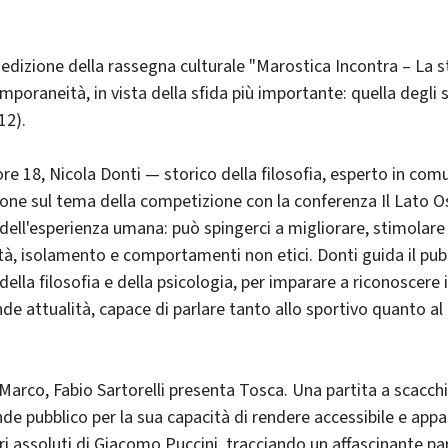
dizione della rassegna culturale "Marostica Incontra – La stor
poraneità, in vista della sfida più importante: quella degli s
12).
 ore 18, Nicola Donti — storico della filosofia, esperto in c
ione sul tema della competizione con la conferenza Il Lato O
ell'esperienza umana: può spingerci a migliorare, stimolare i
tà, isolamento e comportamenti non etici. Donti guida il pubb
lla filosofia e della psicologia, per imparare a riconoscere il
e attualità, capace di parlare tanto allo sportivo quanto al 
 Marco, Fabio Sartorelli presenta Tosca. Una partita a scacch
de pubblico per la sua capacità di rendere accessibile e appas
ri assoluti di Giacomo Puccini, tracciando un affascinante par